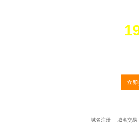
19
您所访问的域名正在
This domain name is current
立即购
域名注册
域名交易
|