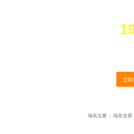
19
您所访问的域名正在
This domain name is current
立即购
域名注册
域名交易
|